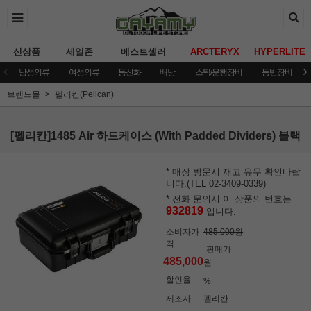
신상품
세일존
베스트셀러
ARCTERYX
HYPERLITE
남성의류
여성의류
등산화
배낭
스틱/운행장비
등반장비
브랜드몰
펠리칸(Pelican)
[펠리칸]1485 Air 하드케이스 (With Padded Dividers) 블랙
* 매장 방문시 재고 유무 확인바랍
니다.(TEL 02-3409-0339)
* 전화 문의시 이 상품의 번호는
932819
입니다.
소비자가
485,000원
격
판매가
485,000
원
할인율
%
제조사
펠리칸