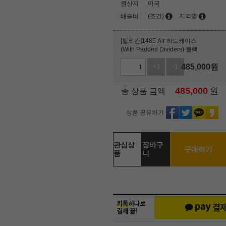
원산지
미국
배송비
(조건)
지역별
[펠리칸]1485 Air 하드케이스
(With Padded Dividers) 블랙
485,000
원
+1
-1
485,000
원
총 상품 금액
상품 공유하기
관심상
장바구
구매하기
품
니