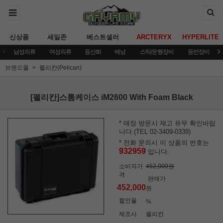
신상품
세일존
베스트셀러
ARCTERYX
HYPERLITE
남성의류
여성의류
등산화
배낭
스틱/운행장비
등반장비
브랜드몰
펠리칸(Pelican)
[펠리칸]스톰케이스 iM2600 With Foam Black
* 매장 방문시 재고 유무 확인바랍
니다.(TEL 02-3409-0339)
* 전화 문의시 이 상품의 번호는
932959
입니다.
소비자가
452,000원
격
판매가
452,000
원
할인율
%
제조사
펠리칸