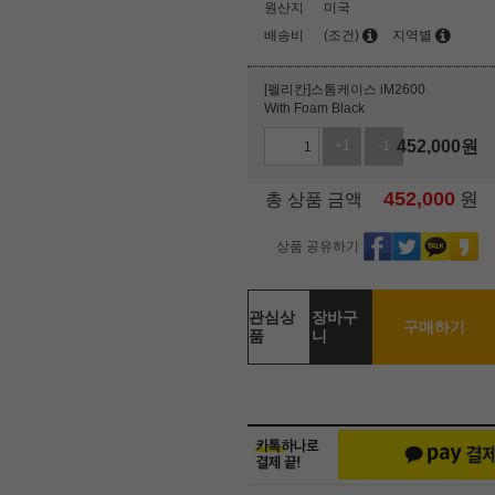
원산지
미국
배송비
(조건)
지역별
[펠리칸]스톰케이스 iM2600
With Foam Black
452,000
원
+1
-1
452,000
원
총 상품 금액
상품 공유하기
관심상
장바구
구매하기
품
니