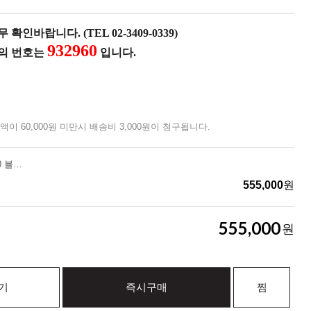
확인바랍니다. (TEL 02-3409-0339)
932960
품의 번호는
입니다.
액이 60,000원 미만시 배송비 3,000원이 청구됩니다.
[펠리칸]스톰케이스 iM2620 블랙 With Foam
555,000
원
555,000
원
기
즉시구매
찜