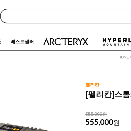
존
베스트셀러
HOME
펠리칸
[펠리칸]스톰케
555,000원
555,000
원