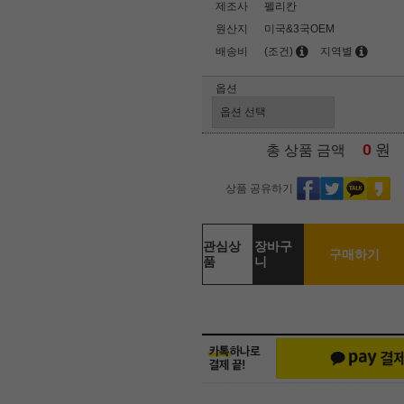
제조사
펠리칸
원산지
미국&3국OEM
배송비
(조건)
지역별
옵션
0
원
총 상품 금액
상품 공유하기
관심상
장바구
구매하기
품
니