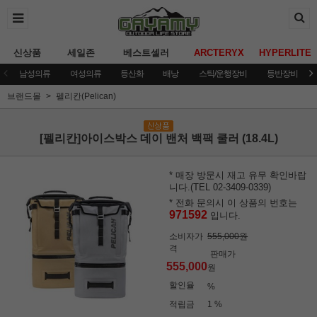
신상품
세일존
베스트셀러
ARCTERYX
HYPERLITE
남성의류
여성의류
등산화
배낭
스틱/운행장비
등반장비
브랜드몰
펠리칸(Pelican)
[펠리칸]아이스박스 데이 밴처 백팩 쿨러 (18.4L)
* 매장 방문시 재고 유무 확인바랍
니다.(TEL 02-3409-0339)
* 전화 문의시 이 상품의 번호는
971592
입니다.
소비자가
555,000원
격
판매가
555,000
원
할인율
%
적립금
1 %