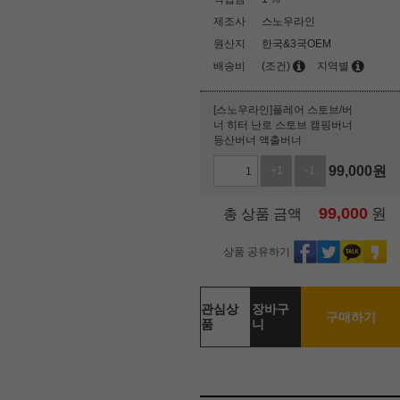
제조사
스노우라인
원산지
한국&3국OEM
배송비
(조건)
지역별
[스노우라인]플레어 스토브/버
너 히터 난로 스토브 캠핑버너
등산버너 액출버너
99,000
원
+1
-1
99,000
원
총 상품 금액
상품 공유하기
관심상
장바구
구매하기
품
니