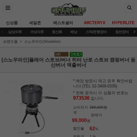
신상품
세일존
베스트셀러
ARCTERYX
HYPERLITE
남성의류
여성의류
등산화
배낭
스틱/운행장비
등반장비
브랜드몰
스노우라인(Snowline)
[스노우라인]플레어 스토브/버너 히터 난로 스토브 캠핑버너 등
산버너 액출버너
* 매장 방문시 재고 유무 확인바랍
니다.(TEL 02-3409-0339)
* 전화 문의시 이 상품의 번호는
973536
입니다.
소비자가
260,000원
격
판매가
99,000
원
62
할인율
%
적립금
1 %