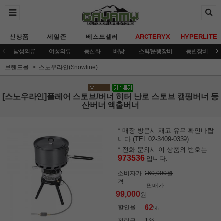
신상품
세일존
베스트셀러
ARCTERYX
HYPERLITE
남성의류
여성의류
등산화
배낭
스틱/운행장비
등반장비
브랜드몰
스노우라인(Snowline)
[스노우라인]플레어 스토브/버너 히터 난로 스토브 캠핑버너 등
산버너 액출버너
* 매장 방문시 재고 유무 확인바랍
니다.(TEL 02-3409-0339)
* 전화 문의시 이 상품의 번호는
973536
입니다.
소비자가
260,000원
격
판매가
99,000
원
62
할인율
%
적립금
1 %