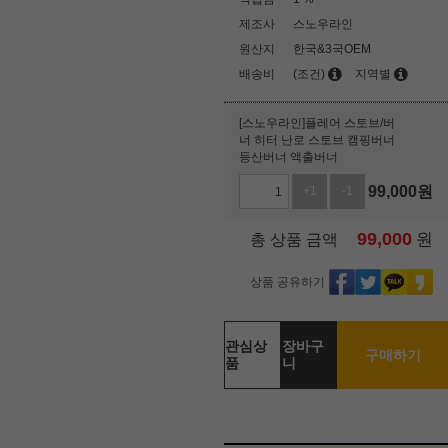
제조사
스노우라인
원산지
한국&3국OEM
배송비
(조건)
지역별
[스노우라인]플레어 스토브/버
너 히터 난로 스토브 캠핑버너
등산버너 액출버너
99,000
원
+1
-1
99,000
원
총 상품 금액
상품 공유하기
관심상
장바구
구매하기
품
니