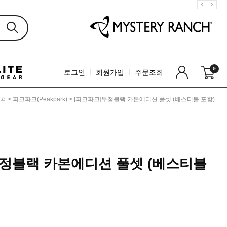
0
로그인
회원가입
주문조회
ㅍ
>
피크파크(peakpark)
> [피크파크]무정블랙 카본에디션 풀셋 (베스티블 포함)
무정블랙 카본에디션 풀셋 (베스티블