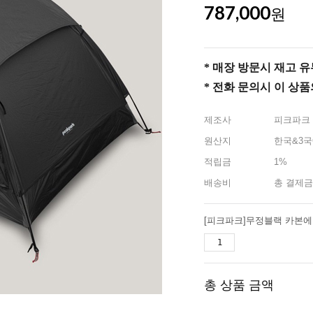
787,000
원
* 매장 방문시 재고 유무 
* 전화 문의시 이 상
제조사
피크파크
원산지
한국&3국
적립금
1%
배송비
총 결제금
총 상품 금액