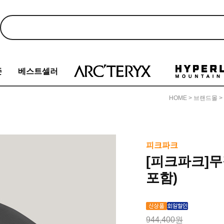
존
베스트셀러
HOME
>
브랜드몰
>
피크파크
[피크파크]
포함)
944,400원