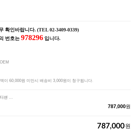
확인바랍니다. (TEL 02-3409-0339)
978296
품의 번호는
입니다.
OEM
액이 60,000원 미만시 배송비 3,000원이 청구됩니다.
[피크파크]무정블랙 카본에디션 풀셋 (베스티블 포함)
787,000
원
787,000
원