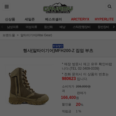
신상품
세일존
베스트셀러
ARCTERYX
HYPERLITE
남성의류
여성의류
등산화
배낭
스틱/운행장비
등반장비
브랜드몰
알타이기어(Altai Gear)
행사[알타이기어]MFH200-Z 집업 부츠
* 매장 방문시 재고 유무 확인바랍
니다.(TEL 02-3409-0339)
* 전화 문의시 이 상품의 번호는
980623
입니다.
소비자가
208,000원
격
판매가
166,400
원
20
할인율
%
적립금
1 %