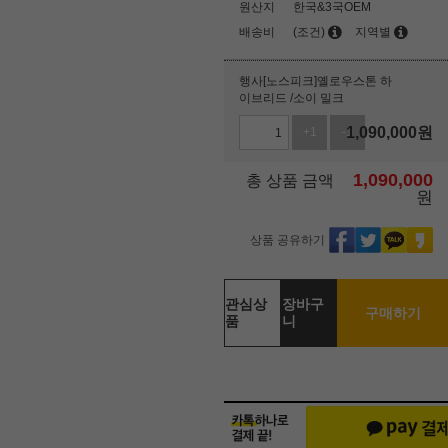
원산지
한국&3국OEM
배송비
(조건)
지역별
행사[노스피크]옐로우스톤 하
이브리드 /소이 밀크
1,090,000
원
+1
-1
1,090,000
총 상품 금액
원
상품 공유하기
관심상
장바구
구매하기
품
니