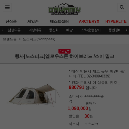
신상품
세일존
베스트셀러
ARCTERYX
HYPERLITE
남성의류
여성의류
등산화
배낭
스틱/운행장비
등반장비
브랜드몰
노스피크(Northpeak)
행사[노스피크]옐로우스톤 하이브리드 /소이 밀크
* 매장 방문시 재고 유무 확인바랍
니다.(TEL 02-3409-0339)
* 전화 문의시 이 상품의 번호는
980791
입니다.
소비자가
1,560,000원
격
판매가
1,090,000
원
30
할인율
%
제조사
노스피크