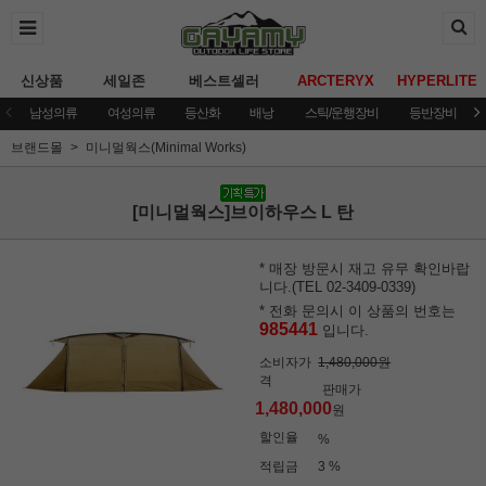
신상품
세일존
베스트셀러
ARCTERYX
HYPERLITE
남성의류
여성의류
등산화
배낭
스틱/운행장비
등반장비
브랜드몰
미니멀웍스(Minimal Works)
[미니멀웍스]브이하우스 L 탄
* 매장 방문시 재고 유무 확인바랍
니다.(TEL 02-3409-0339)
* 전화 문의시 이 상품의 번호는
985441
입니다.
소비자가
1,480,000원
격
판매가
1,480,000
원
할인율
%
적립금
3 %