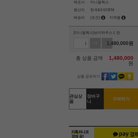
제조사
미니멀웍스
원산지
한국&3국OEM
배송비
(조건)
지역별
[미니멀웍스]브이하우스 L 탄
1,480,000
원
+1
-1
1,480,000
총 상품 금액
원
상품 공유하기
관심상
장바구
구매하기
품
니