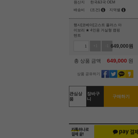
원산지
한국&3국 OEM
배송비
(조건)
지역별
행사[코베아]고스트 플러스 아
이보리 ★ 4인용 거실형 캠핑
텐트
649,000
원
+1
-1
649,000
원
총 상품 금액
상품 공유하기
관심상
장바구
구매하기
품
니