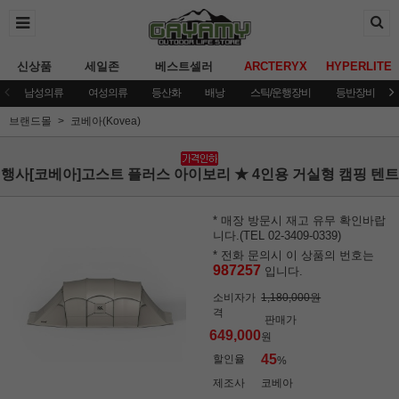
신상품
세일존
베스트셀러
ARCTERYX
HYPERLITE
남성의류
여성의류
등산화
배낭
스틱/운행장비
등반장비
브랜드몰
코베아(Kovea)
행사[코베아]고스트 플러스 아이보리 ★ 4인용 거실형 캠핑 텐트
* 매장 방문시 재고 유무 확인바랍
니다.(TEL 02-3409-0339)
* 전화 문의시 이 상품의 번호는
987257
입니다.
소비자가
1,180,000원
격
판매가
649,000
원
45
할인율
%
제조사
코베아