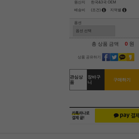
원산지
한국&3국 OEM
배송비
(조건)
지역별
옵션
0
원
총 상품 금액
상품 공유하기
관심상
장바구
구매하기
품
니