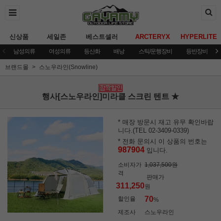
신상품
세일존
베스트셀러
ARCTERYX
HYPERLITE
남성의류
여성의류
등산화
배낭
스틱/운행장비
등반장비
브랜드몰
스노우라인(Snowline)
행사[스노우라인]미라클 스크린 텐트 ★
* 매장 방문시 재고 유무 확인바랍
니다.(TEL 02-3409-0339)
* 전화 문의시 이 상품의 번호는
987904
입니다.
소비자가
1,037,500원
격
판매가
311,250
원
70
할인율
%
제조사
스노우라인