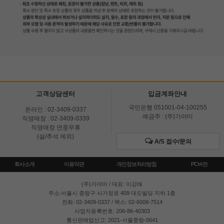
고객상담센터
입금계좌안내
국민은행 051001-04-100255
온라인 : 02-3409-0337
예금주 : (주)가야미
직영매장 : 02-3409-0339
직영매장 연중무휴
(설/추석 제외)
A/S 접수/문의
회사소개
이용약관
개인정보처리방침
PC버전
(주)가야미
/ 대표: 이강래
주소:서울시 중랑구 사가정로 409 대도빌딩 지하 1층
전화: 02-3409-0337 / 팩스: 02-6008-7514
사업자등록번호: 206-86-40303
통신판매업신고: 2021-서울중랑-0641