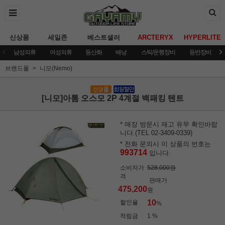
신상품
세일존
베스트셀러
ARCTERYX
HYPERLITE
남성의류
여성의류
등산화
배낭
스틱/운행장비
등반장비
브랜드몰
니모(Nemo)
[니모]아톰 오스모 2P 4계절 백패킹 텐트
* 매장 방문시 재고 유무 확인바랍
니다.(TEL 02-3409-0339)
* 전화 문의시 이 상품의 번호는
993714
입니다.
소비자가
528,000원
격
판매가
475,200
원
10
할인율
%
적립금
1 %