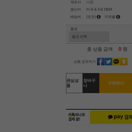
제조사
니모
원산지
미국 & 3국 OEM
배송비
(조건)
지역별
옵션
0
원
총 상품 금액
상품 공유하기
관심상
장바구
구매하기
품
니