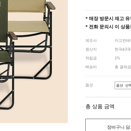
* 매장 방문시 재고 유무 
* 전화 문의시 이 상
제조사
카고컨테
원산지
한국&3국
적립금
1%
배송비
총 결제금
옵션
총 상품 금액
장바구니 담