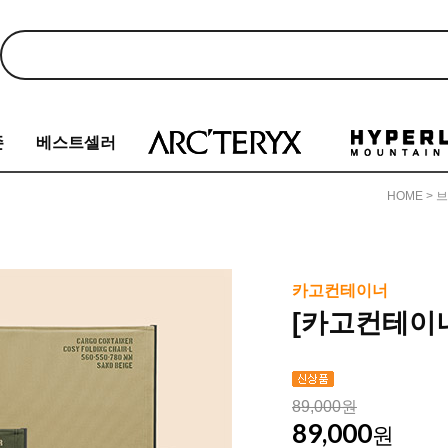
존
베스트셀러
HOME
>
브
카고컨테이너
[카고컨테이너
89,000원
89,000
원