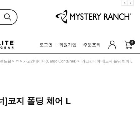
0
로그인
회원가입
주문조회
랜드몰
>
ㅋ
>
카고컨테이너(Cargo Container)
> [카고컨테이너]코지 폴딩 체어 L
]코지 폴딩 체어 L