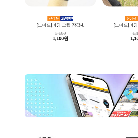
[노마드]피칭 그립 장갑-L
[노마드]피칭
1,100
1,
1,100원
1,1