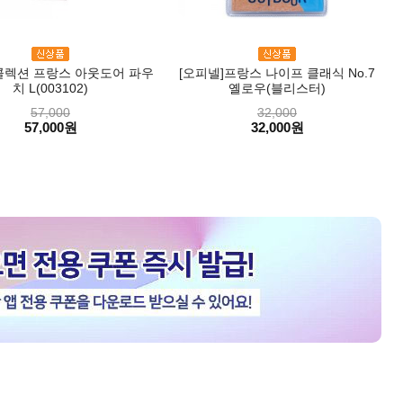
콜렉션 프랑스 아웃도어 파우
[오피넬]프랑스 나이프 클래식 No.7
치 L(003102)
옐로우(블리스터)
57,000
32,000
57,000원
32,000원