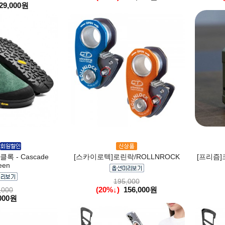
29,000원
록 - Cascade
[스카이로텍]로린락/ROLLNROCK
[프리즘]
een
195,000
(20%↓)
156,000원
,000
000원