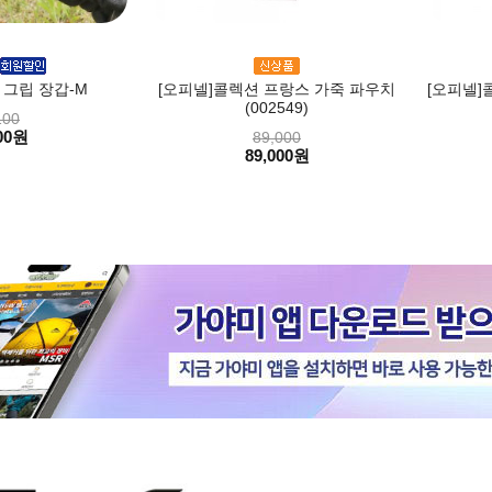
 그립 장갑-M
[오피넬]콜렉션 프랑스 가죽 파우치
[오피넬]
(002549)
100
00원
89,000
89,000원