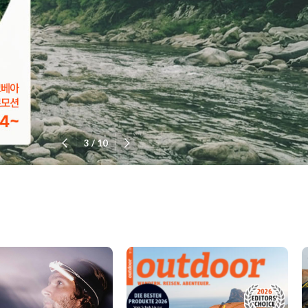
4
/
10