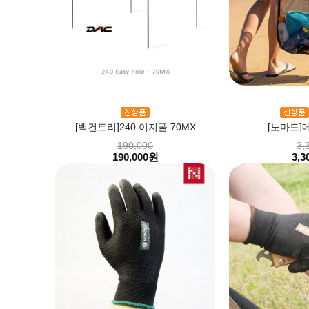
[백컨트리]240 이지폴 70MX
[노마드]
190,000
3,
190,000원
3,3