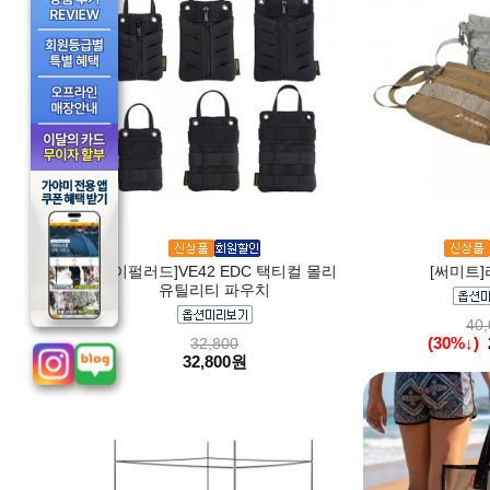
[바이펄러드]VE42 EDC 택티컬 몰리
[써미트]
유틸리티 파우치
40,
(30%↓)
32,800
32,800원