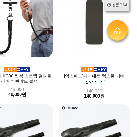
]KC06 탄성 스트랩 멀티툴
[엑스패드]메가매트 럭스울 커버
카라비너 랜야드 블랙
48,000
140,000
48,000원
140,000원