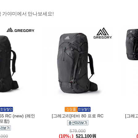
금 가야미에서 만나보세요!
 RC (new) (레인
[그레고리]데바 80 프로 RC
[그레고
포함)
579,000
(10%↓)
521,100원
,000