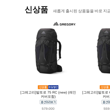
신상품
새롭게 출시된 상품들을 바로 지
[그레고리]발토로 75 RC (new) (레인
[그레고리]발토로 65
커버포함)
커버
579,000
559