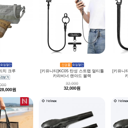
리치 크루
[키유니티]KC05 탄성 스트랩 멀티툴
[키유니티
카라비너 랜야드 블랙
32,000
000
32,000원
28,000원