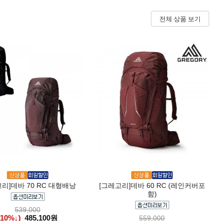
전체 상품 보기
리]데바 70 RC 대형배낭
[그레고리]데바 60 RC (레인커버포
함)
539,000
(10%↓)
485,100원
559,000