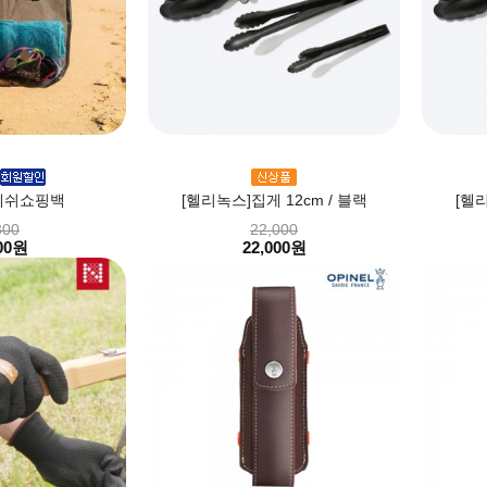
메쉬쇼핑백
[헬리녹스]집게 12cm / 블랙
[헬리
300
22,000
00원
22,000원