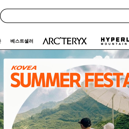
존
베스트셀러