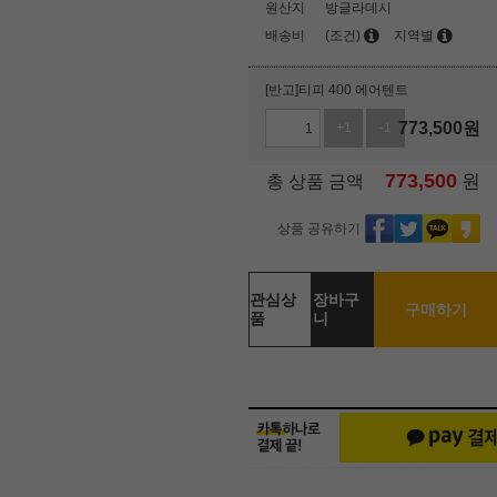
원산지
방글라데시
배송비
(조건)
지역별
[반고]티피 400 에어텐트
773,500
원
+1
-1
773,500
원
총 상품 금액
상품 공유하기
관심상
장바구
구매하기
품
니