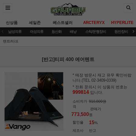
신상품
세일존
베스트셀러
ARCTERYX
HYPERLITE
남성의류
여성의류
등산화
배낭
스틱/운행장비
등반장비
텐트/타프
[반고]티피 400 에어텐트
* 매장 방문시 재고 유무 확인바랍
니다.(TEL 02-3409-0339)
* 전화 문의시 이 상품의 번호는
999814
입니다.
소비자가
910,000원
격
판매가
773,500
원
15
할인율
%
제조사
반고