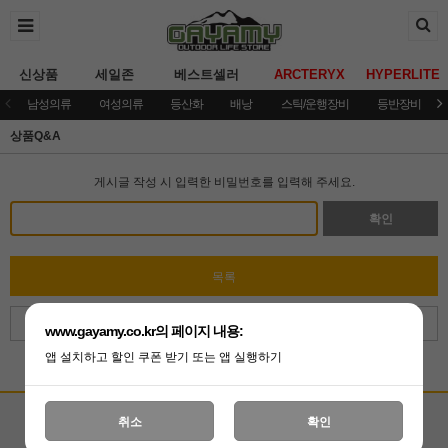
신상품
세일존
베스트셀러
ARCTERYX
HYPERLITE
남성의류
여성의류
등산화
배낭
스틱/운행장비
등반장비
상품Q&A
게시글 작성 시 입력한 비밀번호를 입력해 주세요.
확인
목록
취소
www.gayamy.co.kr의 페이지 내용:
앱 설치하고 할인 쿠폰 받기 또는 앱 실행하기
고객상담센터
입금계좌안내
취소
확인
국민은행 051001-04-100255