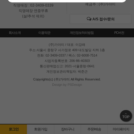
온라인 : 02-3409-0337
예금주 : (주)가야미
직영매장 : 02-3409-0339
직영매장 연중무휴
(설/추석 제외)
A/S 접수/문의
회사소개
이용약관
개인정보처리방침
PC버전
(주)가야미
/ 대표: 이강래
주소:서울시 중랑구 사가정로 409 대도빌딩 지하 1층
전화: 02-3409-0337 / 팩스: 02-6008-7514
사업자등록번호: 206-86-40303
통신판매업신고: 2021-서울중랑-0641
개인정보관리책임자: 박준근
Copyrights(c) (주)가야미 All Rights Reservied.
Design by PSDesign
TOP
로그인
회원가입
장바구니
주문/배송
마이페이지