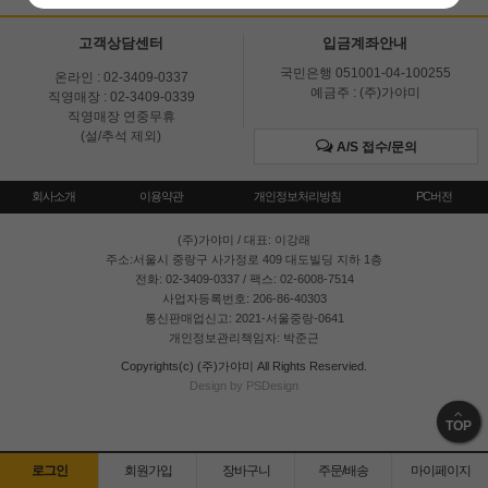
고객상담센터
입금계좌안내
국민은행 051001-04-100255
온라인 : 02-3409-0337
예금주 : (주)가야미
직영매장 : 02-3409-0339
직영매장 연중무휴
(설/추석 제외)
A/S 접수/문의
회사소개
이용약관
개인정보처리방침
PC버전
(주)가야미
/ 대표: 이강래
주소:서울시 중랑구 사가정로 409 대도빌딩 지하 1층
전화: 02-3409-0337 / 팩스: 02-6008-7514
사업자등록번호: 206-86-40303
통신판매업신고: 2021-서울중랑-0641
개인정보관리책임자: 박준근
Copyrights(c) (주)가야미 All Rights Reservied.
Design by PSDesign
TOP
로그인
회원가입
장바구니
주문/배송
마이페이지