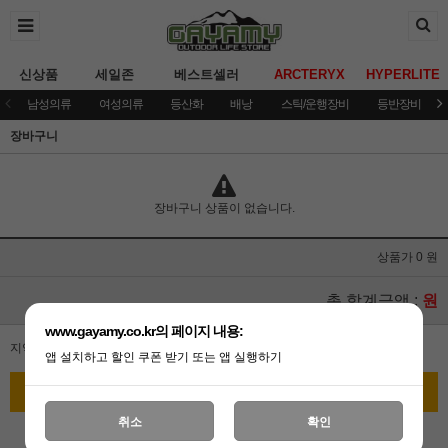
신상품
세일존
베스트셀러
ARCTERYX
HYPERLITE
남성의류
여성의류
등산화
배낭
스틱/운행장비
등반장비
장바구니
장바구니 상품이 없습니다.
상품가 0 원
총 합계금액 :
원
www.gayamy.co.kr의 페이지 내용:
지역별 배송정책에 따라 배송비가 변동될 수 있습니다.
앱 설치하고 할인 쿠폰 받기 또는 앱 실행하기
주문하기
취소
확인