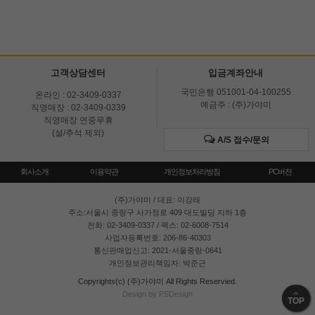
고객상담센터
입금계좌안내
국민은행 051001-04-100255
온라인 : 02-3409-0337
예금주 : (주)가야미
직영매장 : 02-3409-0339
직영매장 연중무휴
(설/추석 제외)
A/S 접수/문의
회사소개
이용약관
개인정보처리방침
PC버전
(주)가야미
/ 대표: 이강래
주소:서울시 중랑구 사가정로 409 대도빌딩 지하 1층
전화: 02-3409-0337 / 팩스: 02-6008-7514
사업자등록번호: 206-86-40303
통신판매업신고: 2021-서울중랑-0641
개인정보관리책임자: 박준근
Copyrights(c) (주)가야미 All Rights Reservied.
Design by PSDesign
TOP