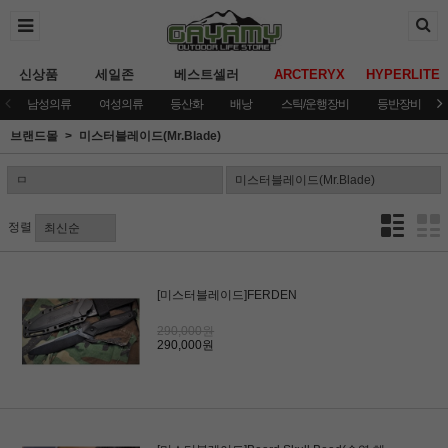
신상품
세일존
베스트셀러
ARCTERYX
HYPERLITE
남성의류
여성의류
등산화
배낭
스틱/운행장비
등반장비
브랜드몰
미스터블레이드(Mr.Blade)
정렬
[미스터블레이드]FERDEN
290,000원
290,000원