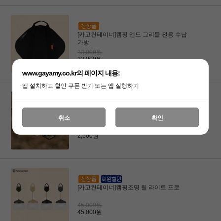
[카고컨테이너]캠핑 엔드 그리들 전용 수납
가방
13,000원
13,000원
www.gayamy.co.kr의 페이지 내용:
앱 설치하고 할인 쿠폰 받기 또는 앱 실행하기
[카고컨테이너]하드 카라비너 D
취소
확인
2,500원
2,500원
[카고컨테이너]캠핑조명 릴 라이트 프로
45,000원
45,000원