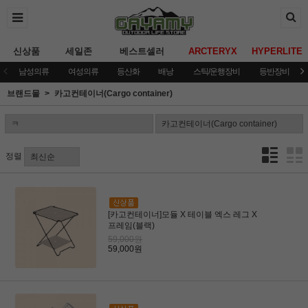
신상품
세일존
베스트셀러
ARCTERYX
HYPERLITE
남성의류
여성의류
등산화
배낭
스틱/운행장비
등반장비
브랜드몰
카고컨테이너(Cargo container)
정렬
[카고컨테이너]모듈 X 테이블 엑스 레그 X
프레임(블랙)
59,000원
59,000원