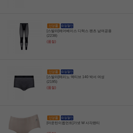
[스발라]에어베이스 디럭스 팬츠 남여공용
(2238)
(품절)
[스발라]메리노 액티브 140 박서 여성
(2195)
(품절)
[마운틴이큅먼트]가넷 W 사각팬티