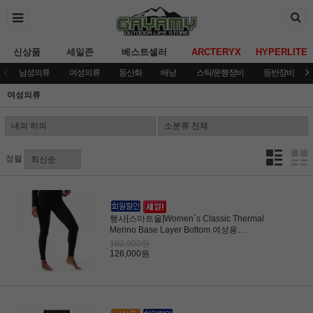
신상품
세일존
베스트셀러
ARCTERYX
HYPERLITE
남성의류
여성의류
등산화
배낭
스틱/운행장비
등반장비
여성의류
정렬
행사[스마트울]Women`s Classic Thermal
Merino Base Layer Bottom 여성용
(SWF6WAA002)
180,000원
126,000원