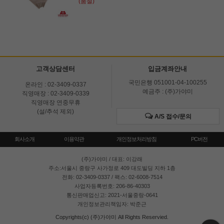
(품절)
고객상담센터
입금계좌안내
국민은행 051001-04-100255
온라인 : 02-3409-0337
예금주 : (주)가야미
직영매장 : 02-3409-0339
직영매장 연중무휴
(설/추석 제외)
A/S 접수/문의
회사소개
이용약관
개인정보처리방침
PC버전
(주)가야미
/ 대표: 이강래
주소:서울시 중랑구 사가정로 409 대도빌딩 지하 1층
전화: 02-3409-0337 / 팩스: 02-6008-7514
사업자등록번호: 206-86-40303
통신판매업신고: 2021-서울중랑-0641
개인정보관리책임자: 박준근
Copyrights(c) (주)가야미 All Rights Reservied.