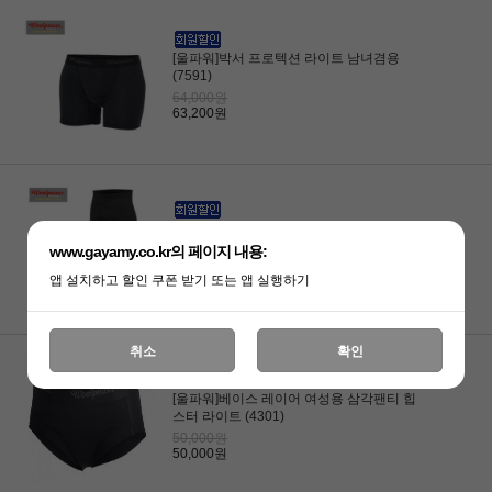
[울파워]박서 프로텍션 라이트 남녀겸용
(7591)
64,000원
63,200원
[울파워]내복하의 프로텍션 400 남녀겸용
(7534)
www.gayamy.co.kr의 페이지 내용:
148,000원
앱 설치하고 할인 쿠폰 받기 또는 앱 실행하기
148,000원
취소
확인
[울파워]베이스 레이어 여성용 삼각팬티 힙
스터 라이트 (4301)
50,000원
50,000원