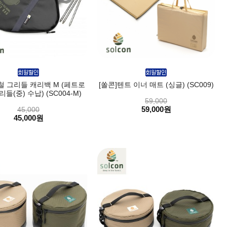
철 그리들 캐리백 M (페트로
[쏠콘]텐트 이너 매트 (싱글) (SC009)
들(중) 수납) (SC004-M)
59,000
59,000원
45,000
45,000원