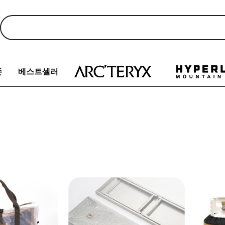
존
베스트셀러