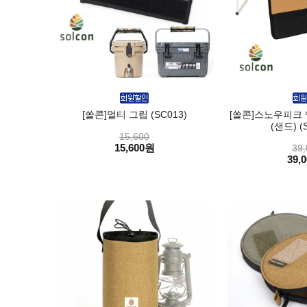
[쏠콘]멀티 그립 (SC013)
[쏠콘]스노우피크 
(샌드) (S
15,600
15,600원
39,
39,