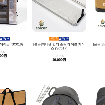
이스 (SC018)
[쏠콘]위너웰 멀티 슬림 테이블 케이
[쏠콘]3
스 (SC017)
000
000원
19,000
19,000원