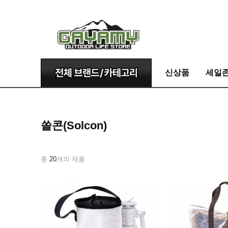
신상품
세일
쏠콘(Solcon)
총
20
개의 제품