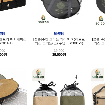
엔트리 IGT 케이스
[쏠콘]주철 그리들 캐리백 S (페트로
[쏠콘]주
C011-1)
막스 그리들(소) 수납) (SC004-S)
막스 그리
000
39,000
000원
39,000원