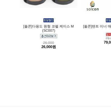
[쏠콘]다용도 원형 코펠 케이스 M
[쏠콘]텐트 이너 매트
(SC007)
79,
79,
26,000
26,000원