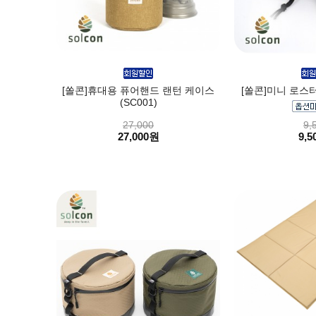
[쏠콘]휴대용 퓨어핸드 랜턴 케이스
[쏠콘]미니 로스터 
(SC001)
27,000
9,
27,000원
9,5