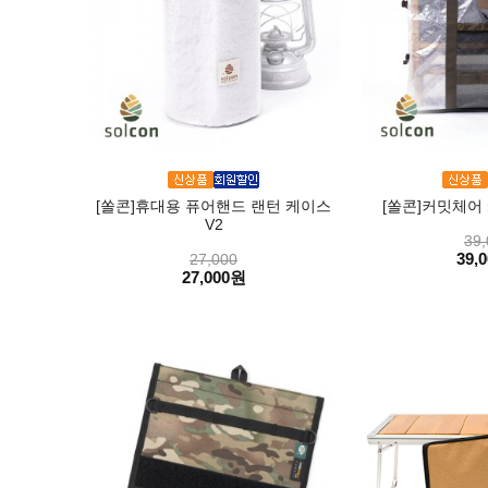
[쏠콘]휴대용 퓨어핸드 랜턴 케이스
[쏠콘]커밋체어 케
V2
39,
39,
27,000
27,000원