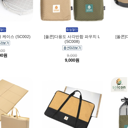
케이스 (SC002)
[쏠콘]다용도 사각반합 파우치 L
[쏠콘]
(SC008)
500
00원
9,000
9,000원