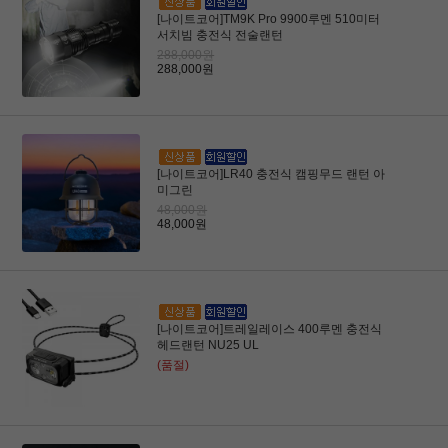
[나이트코어]TM9K Pro 9900루멘 510미터
서치빔 충전식 전술랜턴
288,000원
288,000원
[나이트코어]LR40 충전식 캠핑무드 랜턴 아
미그린
48,000원
48,000원
[나이트코어]트레일레이스 400루멘 충전식
헤드랜턴 NU25 UL
(품절)