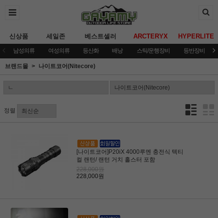
신상품
세일존
베스트셀러
ARCTERYX
HYPERLITE
남성의류
여성의류
등산화
배낭
스틱/운행장비
등반장비
브랜드몰
나이트코어(Nitecore)
정렬
[나이트코어]P20iX 4000루멘 충전식 텍티
컬 랜턴/ 랜턴 거치 홀스터 포함
228,000원
228,000원