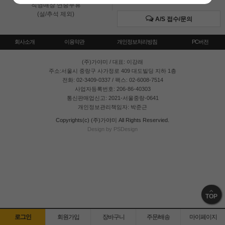
직영매장 연중무휴
(설/추석 제외)
A/S 접수/문의
회사소개
이용약관
개인정보처리방침
PC버전
(주)가야미
/ 대표: 이강래
주소:서울시 중랑구 사가정로 409 대도빌딩 지하 1층
전화: 02-3409-0337 / 팩스: 02-6008-7514
사업자등록번호: 206-86-40303
통신판매업신고: 2021-서울중랑-0641
개인정보관리책임자: 박준근
Copyrights(c) (주)가야미 All Rights Reservied.
Design by PSDesign
TOP
로그인
회원가입
장바구니
주문/배송
마이페이지