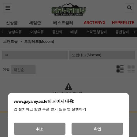
신상품
세일존
베스트셀러
ARCTERYX
HYPERLITE
남성의류
여성의류
등산화
배낭
스틱/운행장비
등반장비
브랜드몰
모컴테크(Mocom)
정렬
상품 준비중 입니다.
www.gayamy.co.kr의 페이지 내용:
앱 설치하고 할인 쿠폰 받기 또는 앱 실행하기
고객상담센터
입금계좌안내
국민은행 051001-04-100255
온라인 : 02-3409-0337
취소
확인
예금주 : (주)가야미
직영매장 : 02-3409-0339