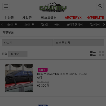
신상품
세일존
베스트셀러
ARCTERYX
HYPERLITE
남성의류
여성의류
등산화
배낭
스틱/운행장비
등반장비
차량용품
정렬
[캠핑문]AXEMEN 소프트 접이식 루프백
/WS
89,000원
62,300원