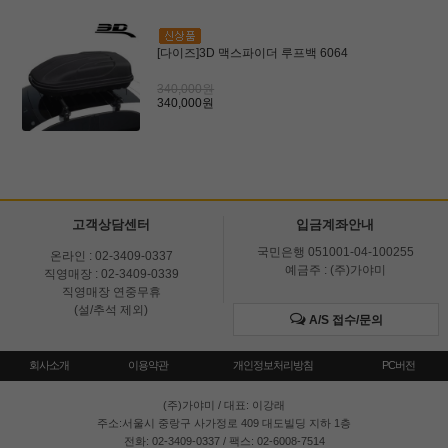
[다이즈]3D 맥스파이더 루프백 6064
340,000원
340,000원
고객상담센터
입금계좌안내
국민은행 051001-04-100255
온라인 : 02-3409-0337
예금주 : (주)가야미
직영매장 : 02-3409-0339
직영매장 연중무휴
(설/추석 제외)
A/S 접수/문의
회사소개
이용약관
개인정보처리방침
PC버전
(주)가야미
/ 대표: 이강래
주소:서울시 중랑구 사가정로 409 대도빌딩 지하 1층
전화: 02-3409-0337 / 팩스: 02-6008-7514