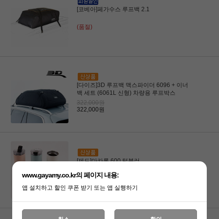
[코베아]페가수스 루프백 2.1
(품절)
[다이즈]3D 루프백 맥스파이더 6096 + 이너
백 세트 (6061L 신형) 차량용 루프박스
322,000원
322,000원
[제드]마카롱 600 텀블러
www.gayamy.co.kr의 페이지 내용:
14,000원
14,000원
앱 설치하고 할인 쿠폰 받기 또는 앱 실행하기