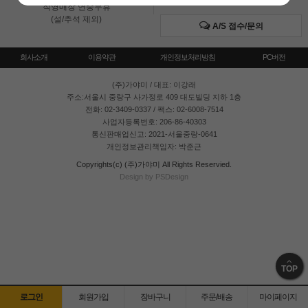
직영매장 연중무휴
(설/추석 제외)
A/S 접수/문의
회사소개
이용약관
개인정보처리방침
PC버전
(주)가야미
/ 대표: 이강래
주소:서울시 중랑구 사가정로 409 대도빌딩 지하 1층
전화: 02-3409-0337 / 팩스: 02-6008-7514
사업자등록번호: 206-86-40303
통신판매업신고: 2021-서울중랑-0641
개인정보관리책임자: 박준근
Copyrights(c) (주)가야미 All Rights Reservied.
Design by PSDesign
TOP
로그인
회원가입
장바구니
주문/배송
마이페이지