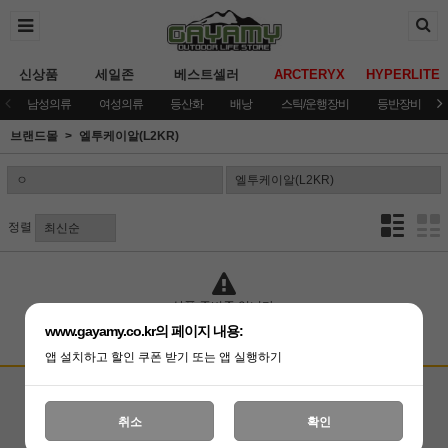
신상품
세일존
베스트셀러
ARCTERYX
HYPERLITE
남성의류
여성의류
등산화
배낭
스틱/운행장비
등반장비
브랜드몰
엘투케이알(L2KR)
정렬
상품 준비중 입니다.
www.gayamy.co.kr의 페이지 내용:
앱 설치하고 할인 쿠폰 받기 또는 앱 실행하기
고객상담센터
입금계좌안내
국민은행 051001-04-100255
온라인 : 02-3409-0337
취소
확인
예금주 : (주)가야미
직영매장 : 02-3409-0339