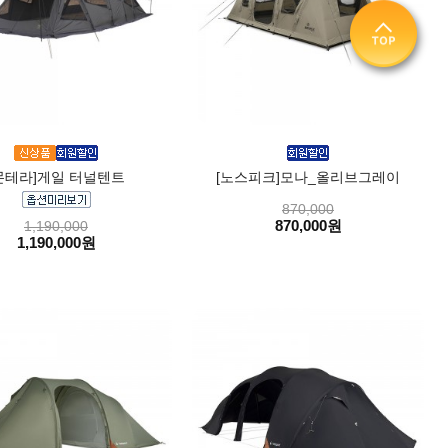
몬테라]게일 터널텐트
[노스피크]모나_올리브그레이
870,000
870,000원
1,190,000
1,190,000원