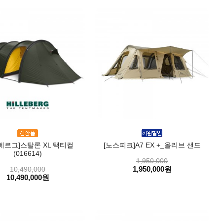
베르그]스탈론 XL 택티컬
[노스피크]A7 EX +_올리브 샌드
(016614)
1,950,000
1,950,000원
10,490,000
10,490,000원