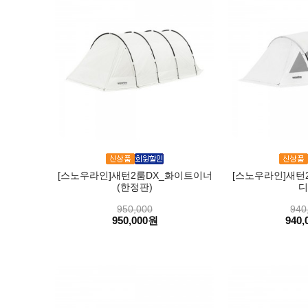
[스노우라인]새턴2룸DX_화이트이너
[스노우라인]새턴
(한정판)
디
950,000
940
950,000원
940,