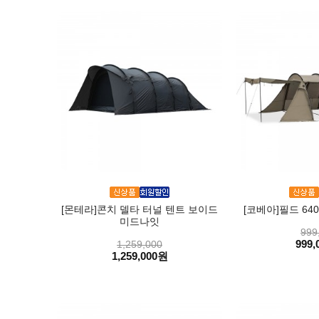
[몬테라]콘치 델타 터널 텐트 보이드
[코베아]필드 64
미드나잇
999
999,
1,259,000
1,259,000원