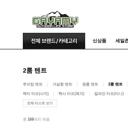
신상품
세일
2룸 텐트
루프탑 텐트
거실형 텐트
원룸 텐트
2룸 텐트
렉타 타프(사각)
헥사 타프(육각)
알파인 타프(미니)
전체 리스트 보기
총
169
개의 제품