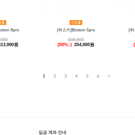
ton 8prs
[허스키]Boston 5prs
[허
,000
508,000
313,000원
(50%↓)
254,000원
1
2
3
4
5
6
>>
입금 계좌 안내