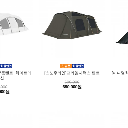
2룸텐트_화이트에
[스노우라인]프라임디럭스 텐트
[미니멀
션
690,000
690,000원
,000
000원