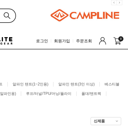
0
로그인
회원가입
주문조회
트
알파인 텐트(1~2인용)
알파인 텐트(3인 이상)
베스티블
알파인용)
루프/터널/TPU/어닝/플라이
폴대/텐트펙