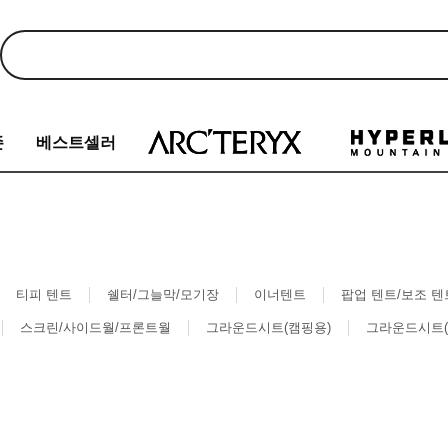
존
베스트셀러
티피 텐트
쉘터/그늘막/모기장
이너텐트
팝업 텐트/보조 텐
스크린/사이드월/프론트월
그라운드시트(캠핑용)
그라운드시트(