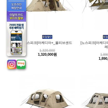
[노스피크]아케디아+_올리브샌드
[노스피크]아케디아
레
1,320,000
1,320,000원
1,89
1,890