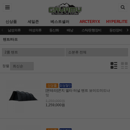
신상품
세일존
베스트셀러
ARCTERYX
HYPERLITE
남성의류
여성의류
등산화
배낭
스틱/운행장비
등반장비
텐트/타프
정렬
[몬테라]콘치 델타 터널 텐트 보이드미드나
잇
1,259,000원
1,259,000원