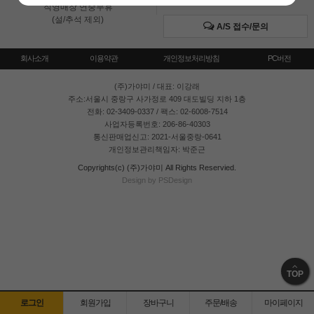
직영매장 연중무휴
(설/추석 제외)
A/S 접수/문의
회사소개
이용약관
개인정보처리방침
PC버전
(주)가야미
/ 대표: 이강래
주소:서울시 중랑구 사가정로 409 대도빌딩 지하 1층
전화: 02-3409-0337 / 팩스: 02-6008-7514
사업자등록번호: 206-86-40303
통신판매업신고: 2021-서울중랑-0641
개인정보관리책임자: 박준근
Copyrights(c) (주)가야미 All Rights Reservied.
Design by PSDesign
TOP
로그인
회원가입
장바구니
주문/배송
마이페이지