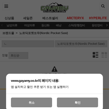
신상품
세일존
베스트셀러
ARCTERYX
HYPERLITE
남성의류
여성의류
등산화
배낭
스틱/운행장비
등반장비
브랜드몰
노르딕포켓쏘우(Nordic Pocket Saw)
정렬
상품 준비중 입니다.
www.gayamy.co.kr의 페이지 내용:
앱 설치하고 할인 쿠폰 받기 또는 앱 실행하기
고객상담센터
입금계좌안내
국민은행 051001-04-100255
온라인 : 02-3409-0337
취소
확인
예금주 : (주)가야미
직영매장 : 02-3409-0339