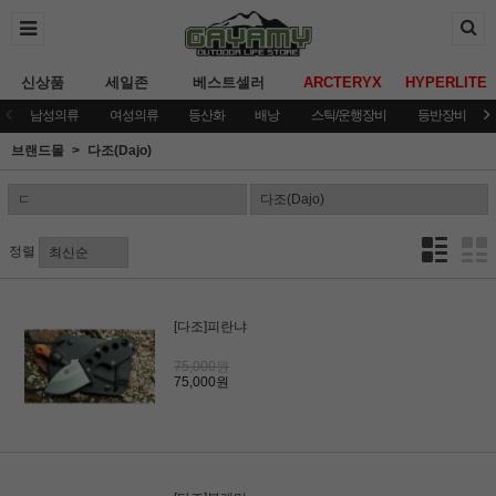
신상품
세일존
베스트셀러
ARCTERYX
HYPERLITE
남성의류
여성의류
등산화
배낭
스틱/운행장비
등반장비
브랜드몰
다조(Dajo)
정렬
[다조]피란냐
75,000원
75,000원