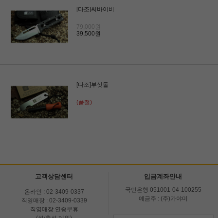
[다조]써바이버
79,000원
39,500원
[다조]부싯돌
(품절)
고객상담센터
입금계좌안내
국민은행 051001-04-100255
온라인 : 02-3409-0337
예금주 : (주)가야미
직영매장 : 02-3409-0339
직영매장 연중무휴