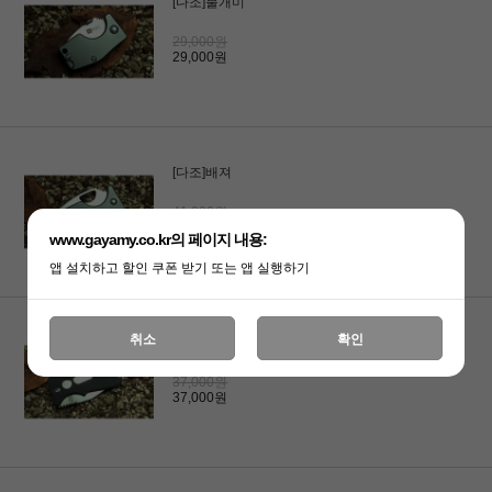
[다조]불개미
29,000원
29,000원
[다조]배져
41,000원
41,000원
www.gayamy.co.kr의 페이지 내용:
앱 설치하고 할인 쿠폰 받기 또는 앱 실행하기
취소
확인
[다조]어쎈트
37,000원
37,000원