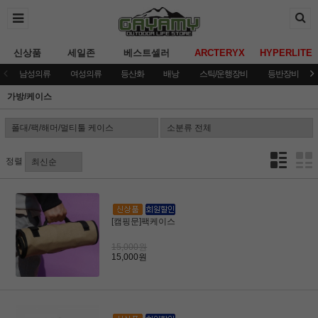
신상품
세일존
베스트셀러
ARCTERYX
HYPERLITE
남성의류
여성의류
등산화
배낭
스틱/운행장비
등반장비
가방/케이스
정렬
[캠핑문]팩케이스
15,000원
15,000원