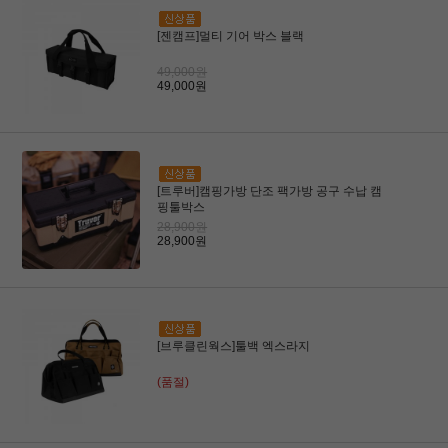
[젠캠프]멀티 기어 박스 블랙
49,000원
49,000원
[트루버]캠핑가방 단조 팩가방 공구 수납 캠
핑툴박스
28,900원
28,900원
[브루클린웍스]툴백 엑스라지
(품절)