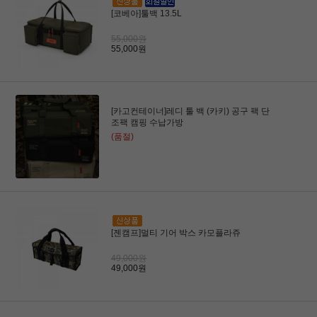
[코베아]툴백 13.5L
55,000원
55,000원
[카고컨테이너]레디 툴 백 (카키) 공구 팩 단
조팩 캠핑 수납가방
(품절)
[젠캠프]멀티 기어 박스 카모플라쥬
49,000원
49,000원