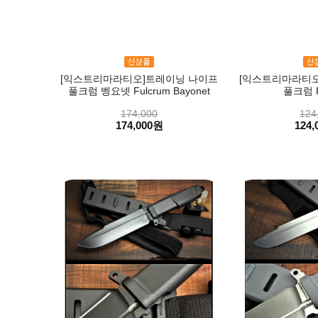
[익스트리마라티오]트레이닝 나이프
[익스트리마라티오
풀크럼 벵요넷 Fulcrum Bayonet
풀크럼 F
174,000
124
174,000원
124,