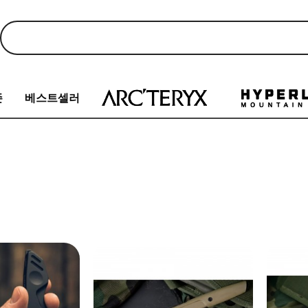
존
베스트셀러