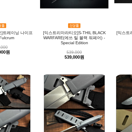
]트레이닝 나이프
[익스트리마라티오]S-THIL BLACK
[익스트리
ulcrum
WARFARE(에쓰 틸 블랙 워페어) -
Special Edition
,000
000원
539,000
539,000원