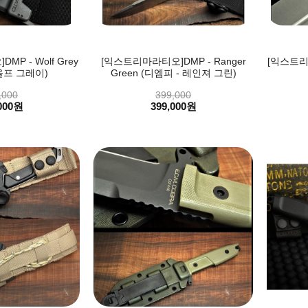
P - Wolf Grey
[익스트리마라티오]DMP - Ranger
[익스트리
울프 그레이)
Green (디엠피 - 레인져 그린)
,000
399,000
000원
399,000원