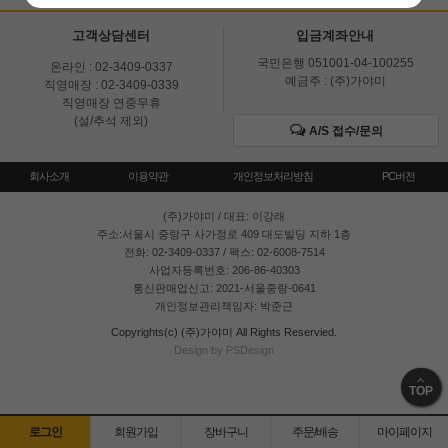
고객상담센터
입금계좌안내
국민은행 051001-04-100255
온라인 : 02-3409-0337
예금주 : (주)가야미
직영매장 : 02-3409-0339
직영매장 연중무휴
(설/추석 제외)
A/S 접수/문의
회사소개
이용약관
개인정보처리방침
PC버전
(주)가야미
/ 대표: 이강래
주소:서울시 중랑구 사가정로 409 대도빌딩 지하 1층
전화: 02-3409-0337 / 팩스: 02-6008-7514
사업자등록번호: 206-86-40303
통신판매업신고: 2021-서울중랑-0641
개인정보관리책임자: 박준근
Copyrights(c) (주)가야미 All Rights Reservied.
Design by PSDesign
TOP
로그인
회원가입
장바구니
주문/배송
마이페이지