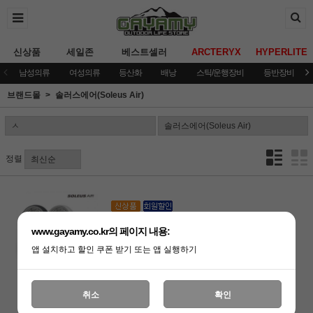
신상품
세일존
베스트셀러
ARCTERYX
HYPERLITE
남성의류
여성의류
등산화
배낭
스틱/운행장비
등반장비
브랜드몰
솔러스에어(Soleus Air)
정렬
[솔러스에어]폴딩 팬 접이식 선풍기
www.gayamy.co.kr의 페이지 내용:
(품절)
앱 설치하고 할인 쿠폰 받기 또는 앱 실행하기
취소
확인