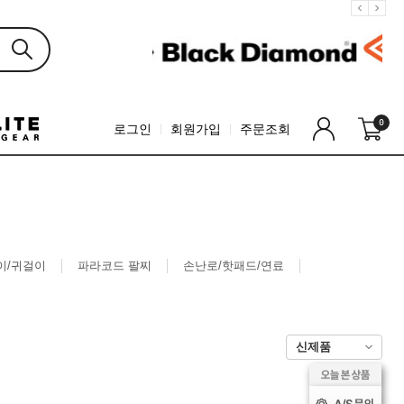
0
로그인
회원가입
주문조회
이/귀걸이
파라코드 팔찌
손난로/핫패드/연료