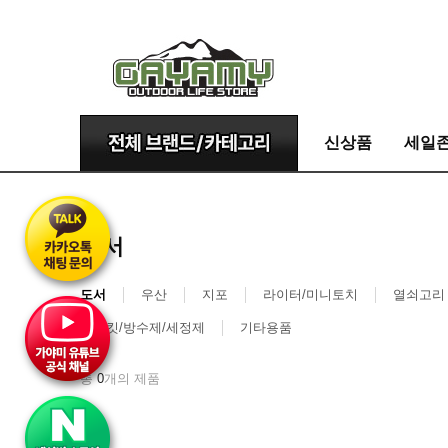
신상품
세일
도서
도서
우산
지포
라이터/미니토치
열쇠고리
수선킷/방수제/세정제
기타용품
총
0
개의 제품