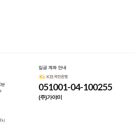
입금 계좌 안내
051001-04-100255
0분
무
(주)가야미
7시