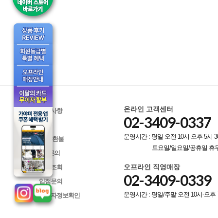
온라인 고객센터
공지사항
02-3409-0337
Q&A
운영시간 : 평일 오전 10시-오후 5시 3
교환/환불
토요일/일요일/공휴일 휴
A/S문의
오프라인 직영매장
배송조회
02-3409-0339
입점문의
운영시간 : 평일/주말 오전 10시-오후 
사업자정보확인