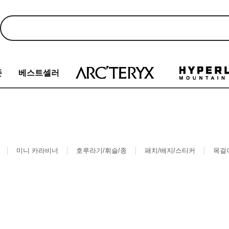
존
베스트셀러
미니 카라비너
호루라기/휘슬/종
패치/배지/스티커
목걸