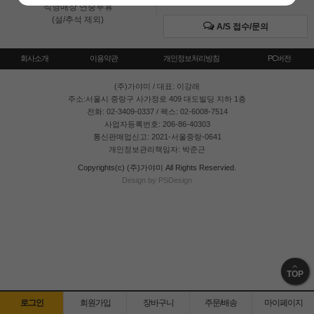
직영매장 연중무휴
(설/추석 제외)
A/S 접수/문의
회사소개
이용약관
개인정보처리방침
PC버전
(주)가야미
/ 대표: 이강래
주소:서울시 중랑구 사가정로 409 대도빌딩 지하 1층
전화: 02-3409-0337 / 팩스: 02-6008-7514
사업자등록번호: 206-86-40303
통신판매업신고: 2021-서울중랑-0641
개인정보관리책임자: 박준근
Copyrights(c) (주)가야미 All Rights Reservied.
Design by PSDesign
TOP
로그인
회원가입
장바구니
주문/배송
마이페이지