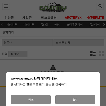
신상품
세일존
베스트셀러
ARCTERYX
HYPERLITE
남성의류
여성의류
등산화
배낭
스틱/운행장비
등반장비
광학기기
정렬
상품 준비중 입니다.
www.gayamy.co.kr의 페이지 내용:
앱 설치하고 할인 쿠폰 받기 또는 앱 실행하기
고객상담센터
입금계좌안내
국민은행 051001-04-100255
온라인 : 02-3409-0337
취소
확인
예금주 : (주)가야미
직영매장 : 02-3409-0339