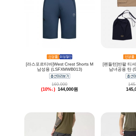
[라스포르티바]West Crest Shorts M
[펜들턴]반팔 티셔
남성용 (LSFXMWB013)
남녀공용 탄 (52
160,000
145
(10%↓)
144,000원
145,