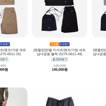
츠/팬츠/가방 세트
[펜들턴]반팔 티셔츠/팬츠/가방 세트
[펜들턴
75-0011-15)
남녀공용 블랙 (5275-0011-49)
남녀공용 
,000
145,000
000원
145,000원