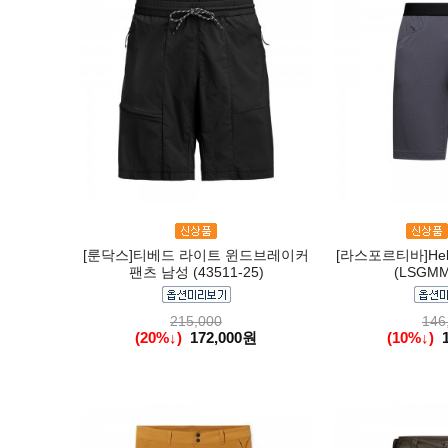
[룬닥스]티베드 라이트 윈드브레이커
[라스포르티바]Helix
팬츠 남성 (43511-25)
(LSGMM
215,000
146
(20%↓)
172,000원
(10%↓)