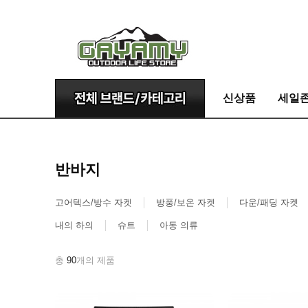
신상품
세일
반바지
고어텍스/방수 자켓
방풍/보온 자켓
다운/패딩 자켓
내의 하의
슈트
아동 의류
총
90
개의 제품