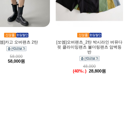
쏘엠]카고 오버팬츠 2탄
[쏘엠]오버팬츠_2탄 박시라인 버뮤다
핏 클라이밍팬츠 볼더링팬츠 암벽등
반
58,000
58,000원
48,000
(40%↓)
28,800원