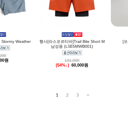
Stormy Weather
행사[라스포르티바]Trail Bite Short M
[
남성용 (LSE5MWB001)
000
000원
131,000
(54%↓)
60,000원
1
2
3
>>