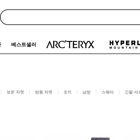
존
베스트셀러
보온 자켓
방풍 자켓
조끼
남방
스웨터
긴팔 셔