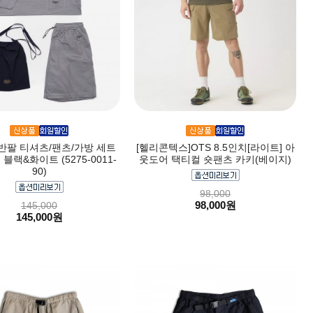
]반팔 티셔츠/팬츠/가방 세트
[헬리콘텍스]OTS 8.5인치[라이트] 아
블랙&화이트 (5275-0011-
웃도어 택티컬 숏팬츠 카키(베이지)
90)
98,000
98,000원
145,000
145,000원