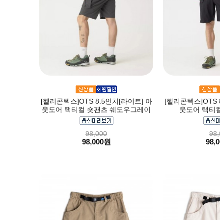
[헬리콘텍스]OTS 8.5인치[라이트] 아
[헬리콘텍스]OTS 
웃도어 택티컬 숏팬츠 쉐도우그레이
웃도어 택티컬
98,000
98,
98,000원
98,