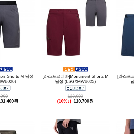
ir Shorts M 남성
[라스포르티바]Monument Shorts M
[라스포르티바
WB020)
남성 (LSGXMWB023)
남
,000
123,000
131,400원
(10%↓)
110,700원