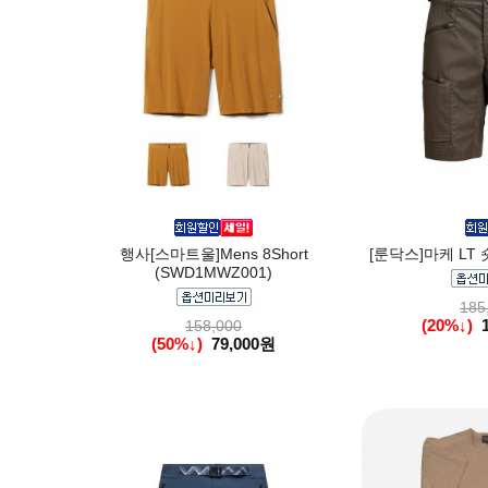
행사[스마트울]Mens 8Short
[룬닥스]마케 LT 숏
(SWD1MWZ001)
185
(20%↓)
158,000
(50%↓)
79,000원