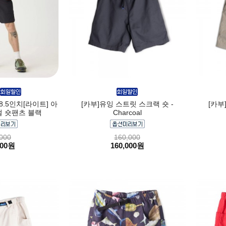
8.5인치[라이트] 아
[카부]유잉 스트릿 스크랙 숏 -
[카부
 숏팬츠 블랙
Charcoal
000
160,000
000원
160,000원