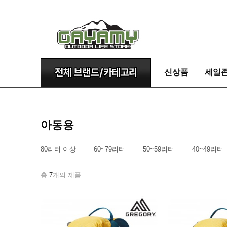
신상품
세일
아동용
80리터 이상
60~79리터
50~59리터
40~49리터
총
7
개의 제품