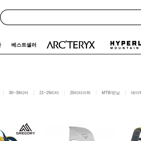
존
베스트셀러
30~39리터
21~29리터
20리터이하
MTB/런닝
데이