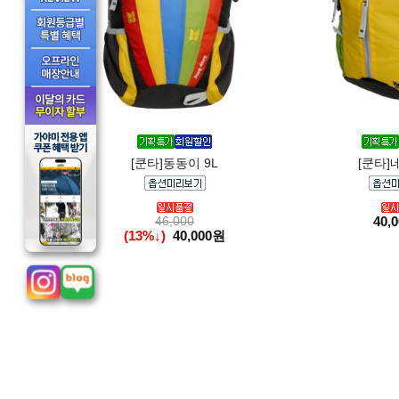
[쿤타]동동이 9L
[쿤타]네
46,000
40,
(13%↓)
40,000원