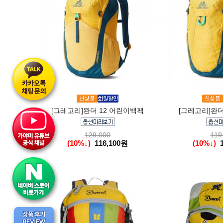
[그레고리]완더 12 어린이백팩
[그레고리]완더
129,000
119
(10%↓)
116,100원
(10%↓)