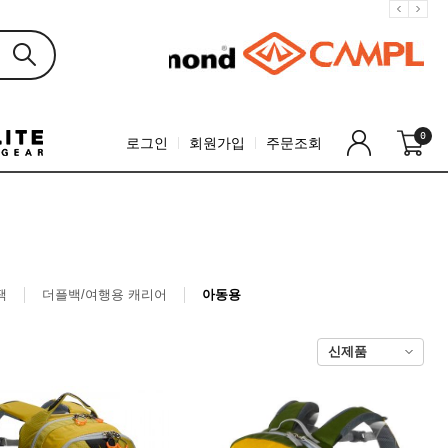
0
로그인
회원가입
주문조회
팩
더플백/여행용 캐리어
아동용