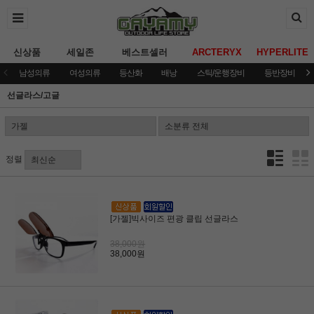
신상품
세일존
베스트셀러
ARCTERYX
HYPERLITE
남성의류
여성의류
등산화
배낭
스틱/운행장비
등반장비
선글라스/고글
정렬
[가젤]빅사이즈 편광 클립 선글라스
38,000원
38,000원