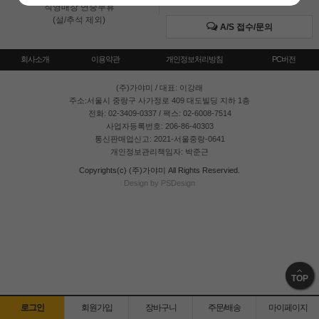
직영매장 연중무휴
(설/추석 제외)
A/S 접수/문의
회사소개
이용약관
개인정보처리방침
PC버전
(주)가야미
/ 대표: 이강래
주소:서울시 중랑구 사가정로 409 대도빌딩 지하 1층
전화: 02-3409-0337 / 팩스: 02-6008-7514
사업자등록번호: 206-86-40303
통신판매업신고: 2021-서울중랑-0641
개인정보관리책임자: 박준근
Copyrights(c) (주)가야미 All Rights Reservied.
Design by PSDesign
TOP
로그인
회원가입
장바구니
주문/배송
마이페이지