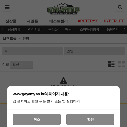
신상품
세일존
베스트셀러
ARCTERYX
HYPERLITE
남성의류
여성의류
등산화
배낭
스틱/운행장비
등반장비
브랜드몰
민영
정렬
상품 준비중 입니다.
www.gayamy.co.kr의 페이지 내용:
앱 설치하고 할인 쿠폰 받기 또는 앱 실행하기
고객상담센터
입금계좌안내
국민은행 051001-04-100255
온라인 : 02-3409-0337
취소
확인
예금주 : (주)가야미
직영매장 : 02-3409-0339