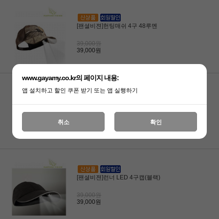
[팬셜비젼]헌팅매쉬 4구 48루멘
39,000원
39,000원
www.gayamy.co.kr의 페이지 내용:
앱 설치하고 할인 쿠폰 받기 또는 앱 실행하기
[팬셜비젼]볼리 플랙스 4구(48루멘)
39,000원
취소
확인
39,000원
[팬셜비젼]런너 LED 4구캡(블랙)
39,000원
39,000원