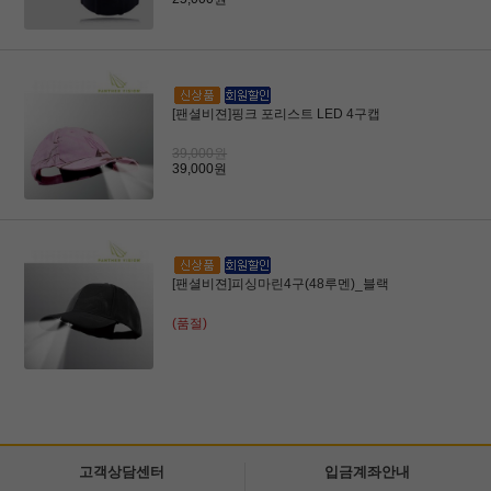
[팬셜비젼]핑크 포리스트 LED 4구캡
39,000원
39,000원
[팬셜비젼]피싱마린4구(48루멘)_블랙
(품절)
고객상담센터
입금계좌안내