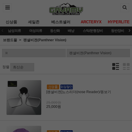
신상품
세일존
베스트셀러
ARCTERYX
HYPERLITE
남성의류
여성의류
등산화
배낭
스틱/운행장비
등반장비
브랜드몰
팬셜비젼(Panthner Vision)
정렬
[팬셜비젼]노스리더(nose Reader)/돋보기
25,000원
25,000원