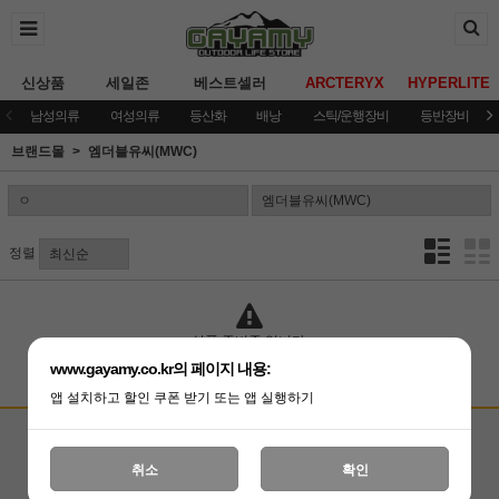
신상품
세일존
베스트셀러
ARCTERYX
HYPERLITE
남성의류
여성의류
등산화
배낭
스틱/운행장비
등반장비
브랜드몰
엠더블유씨(MWC)
정렬
상품 준비중 입니다.
www.gayamy.co.kr의 페이지 내용:
앱 설치하고 할인 쿠폰 받기 또는 앱 실행하기
고객상담센터
입금계좌안내
국민은행 051001-04-100255
온라인 : 02-3409-0337
취소
확인
예금주 : (주)가야미
직영매장 : 02-3409-0339