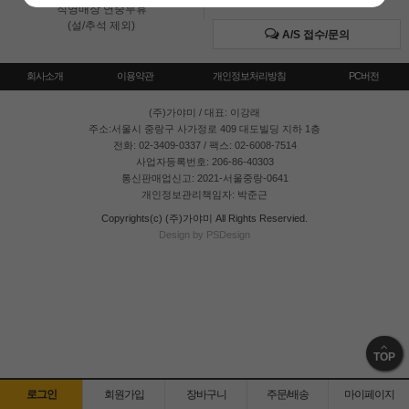
직영매장 연중무휴
(설/추석 제외)
A/S 접수/문의
회사소개
이용약관
개인정보처리방침
PC버전
(주)가야미
/ 대표: 이강래
주소:서울시 중랑구 사가정로 409 대도빌딩 지하 1층
전화: 02-3409-0337 / 팩스: 02-6008-7514
사업자등록번호: 206-86-40303
통신판매업신고: 2021-서울중랑-0641
개인정보관리책임자: 박준근
Copyrights(c) (주)가야미 All Rights Reservied.
Design by PSDesign
TOP
로그인
회원가입
장바구니
주문/배송
마이페이지