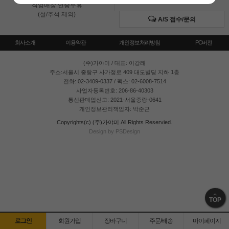
직영매장 연중무휴
(설/추석 제외)
A/S 접수/문의
회사소개
이용약관
개인정보처리방침
PC버전
(주)가야미
/ 대표: 이강래
주소:서울시 중랑구 사가정로 409 대도빌딩 지하 1층
전화: 02-3409-0337 / 팩스: 02-6008-7514
사업자등록번호: 206-86-40303
통신판매업신고: 2021-서울중랑-0641
개인정보관리책임자: 박준근
Copyrights(c) (주)가야미 All Rights Reservied.
Design by PSDesign
TOP
로그인
회원가입
장바구니
주문/배송
마이페이지