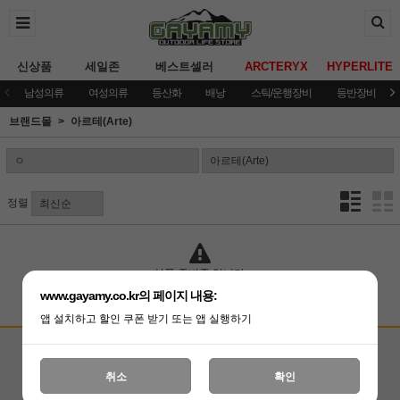
신상품
세일존
베스트셀러
ARCTERYX
HYPERLITE
남성의류
여성의류
등산화
배낭
스틱/운행장비
등반장비
브랜드몰
아르테(Arte)
정렬
상품 준비중 입니다.
www.gayamy.co.kr의 페이지 내용:
앱 설치하고 할인 쿠폰 받기 또는 앱 실행하기
고객상담센터
입금계좌안내
국민은행 051001-04-100255
온라인 : 02-3409-0337
취소
확인
예금주 : (주)가야미
직영매장 : 02-3409-0339