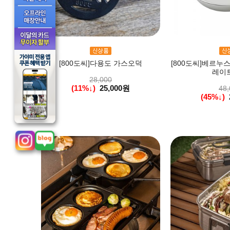
[800도씨]다용도 가스오덕
[800도씨]베르누스
레이트
28,000
(11%↓)
25,000원
48,
(45%↓)