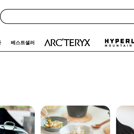
존
베스트셀러