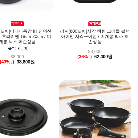
0도씨]다다마특강 IH 인덕션
리퍼[800도씨]사각 캠핑 그리들 블랙
후라이팬 18cm 20cm / 미
아이언 사각구이팬 / 미개봉 박스 훼
개봉 박스 훼손상품
손상품
98,000
(36%↓)
62,400원
68,000
(43%↓)
38,800원