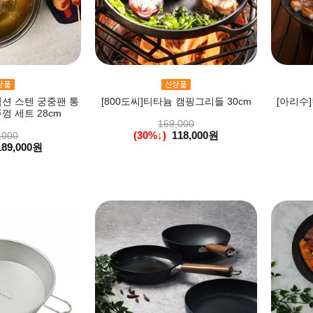
인덕션 스텐 궁중팬 통
[800도씨]티타늄 캠핑그리들 30cm
[아리수
껑 세트 28cm
169,000
(30%↓)
118,000원
,000
189,000원