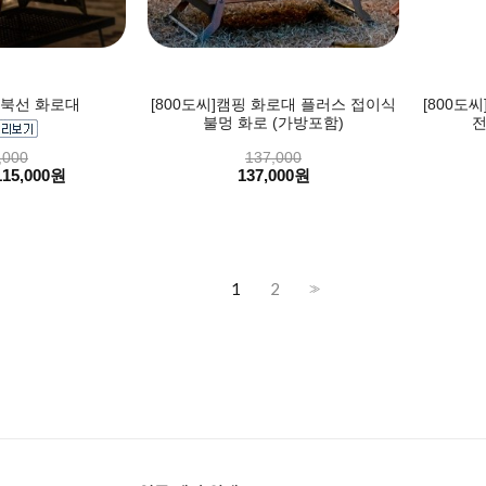
거북선 화로대
[800도씨]캠핑 화로대 플러스 접이식
[800도
불멍 화로 (가방포함)
전
,000
137,000
115,000원
137,000원
1
2
>>