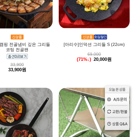
]캠핑 전골냄비 깊은 그리들
[아리수]인덕션 그리들 S (22cm)
코팅 전골팬
69,000
(71%↓)
20,000원
33,900
33,900원