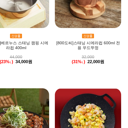
씨]베르누스 스태닝 캠핑 시에
[800도씨]스태닝 시에라컵 600ml 전
라컵 400ml
용 우드뚜껑
44,000
32,000
(23%↓)
34,000원
(31%↓)
22,000원