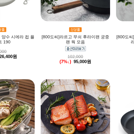
 양수 시에라 컵 플
[800도씨]라르고 무쇠 후라이팬 궁중
[800도씨
 190
팬 웍 모음
000
26,400원
102,000
(7%↓)
95,000원