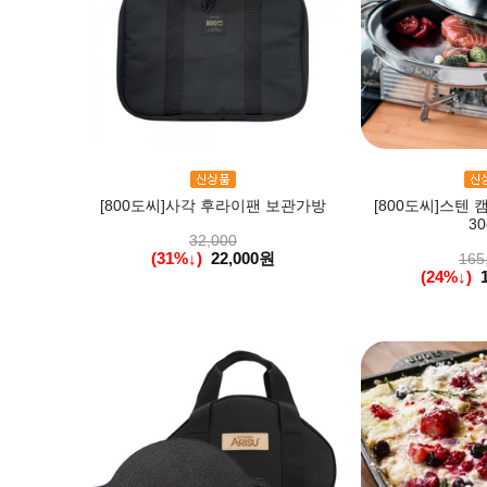
[800도씨]사각 후라이팬 보관가방
[800도씨]스텐 캠
30
32,000
(31%↓)
22,000원
165
(24%↓)