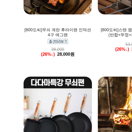
[800도씨]무쇠 계란 후라이팬 인덕션
[800도씨]스텐 
4구 에그팬
(반합+뚜껑+
53,
(26%↓)
38,000
(26%↓)
28,000원