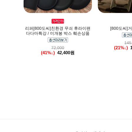
리퍼[800도씨]친환경 무쇠 후라이팬
[800도씨]
다다마특강 / 미개봉 박스 훼손상품
145
(21%↓)
72,000
(41%↓)
42,400원