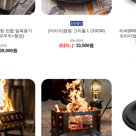
캠핑 반합 밀폐용기
[아리수]캠핑 그리들 L (33CM)
리퍼[80
파우치+찜망)
프리미엄 
69,000
(51%↓)
33,500원
000
39,000원