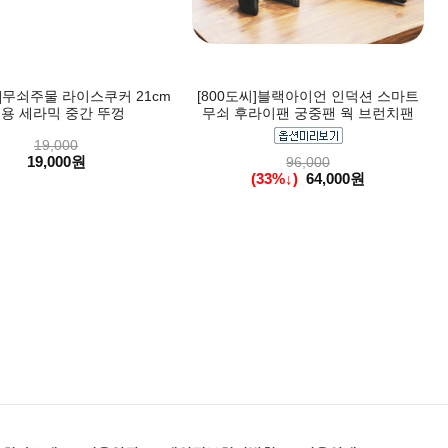
씨]무쇠주물 라이스쿠커 21cm
[800도씨]블랙아이언 인덕션 스마트
용 세라믹 중간 뚜껑
무쇠 후라이팬 궁중팬 웍 브런치팬
19,000
19,000원
96,000
(33%↓)
64,000원