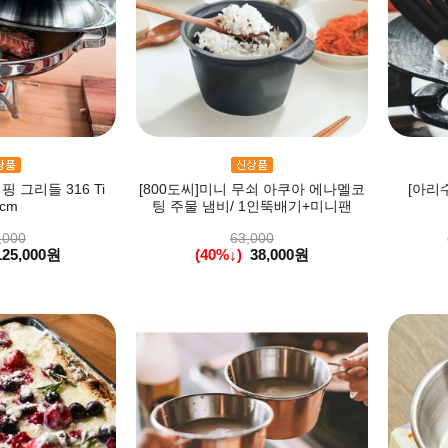
핑 그리들 316 Ti
[800도씨]미니 무쇠 아쿠아 에나멜코
[아리수
cm
팅 주물 냄비/ 1인뚝배기+미니팬
,000
63,000
125,000원
(40%↓)
38,000원