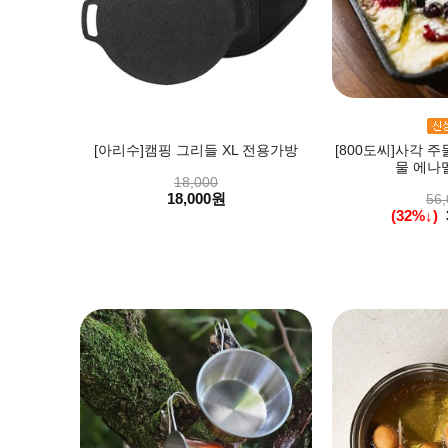
[아리수]캠핑 그리들 XL 전용가방
[800도씨]사각 
물 에나
18,000
18,000원
56,
(32%↓)