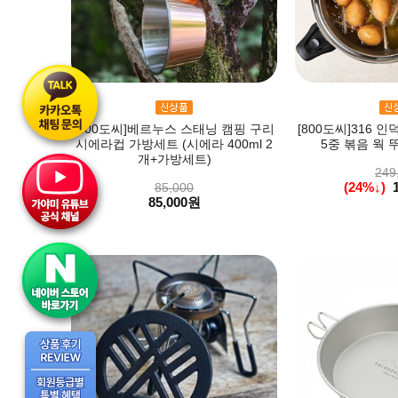
[800도씨]베르누스 스태닝 캠핑 구리
[800도씨]316 
시에라컵 가방세트 (시에라 400ml 2
5중 볶음 웍 뚜
개+가방세트)
249
(24%↓)
85,000
85,000원