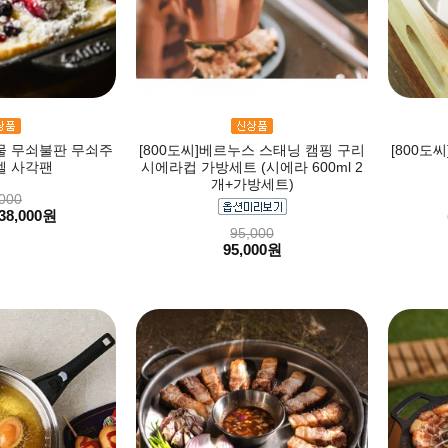
주물 무쇠불판 무쇠주
[800도씨]베르누스 스태닝 캠핑 구리
[800도
멜 사각팬
시에라컵 가방세트 (시에라 600ml 2
개+가방세트)
000
38,000원
95,000
95,000원