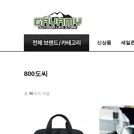
신상품
세일
800도씨
총
46
개의 제품