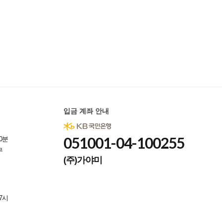
입금 계좌 안내
051001-04-100255
0분
무
(주)가야미
7시