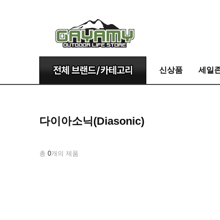
신상품
세일
다이아소닉(Diasonic)
총
0
개의 제품