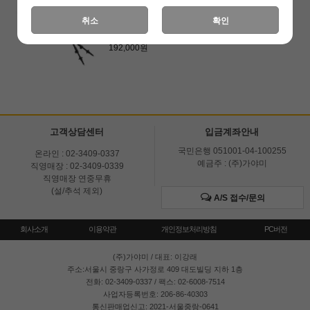
[레키]크로스트레일 라이트 TA (65226221)
취소
확인
등산스틱 노르딕워킹스틱
240,000원
192,000원
고객상담센터
입금계좌안내
국민은행 051001-04-100255
온라인 : 02-3409-0337
예금주 : (주)가야미
직영매장 : 02-3409-0339
직영매장 연중무휴
(설/추석 제외)
A/S 접수/문의
회사소개
이용약관
개인정보처리방침
PC버전
(주)가야미
/ 대표: 이강래
주소:서울시 중랑구 사가정로 409 대도빌딩 지하 1층
전화: 02-3409-0337 / 팩스: 02-6008-7514
사업자등록번호: 206-86-40303
통신판매업신고: 2021-서울중랑-0641