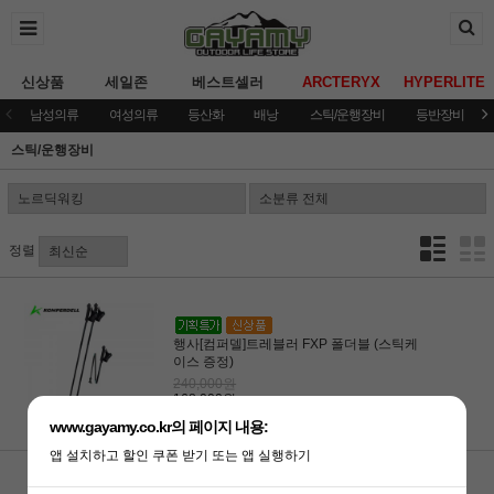
신상품
세일존
베스트셀러
ARCTERYX
HYPERLITE
남성의류
여성의류
등산화
배낭
스틱/운행장비
등반장비
스틱/운행장비
정렬
행사[컴퍼델]트레블러 FXP 폴더블 (스틱케
이스 증정)
240,000원
168,000원
www.gayamy.co.kr의 페이지 내용:
앱 설치하고 할인 쿠폰 받기 또는 앱 실행하기