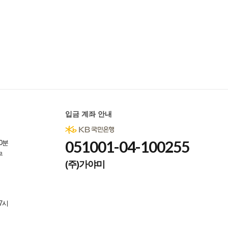
입금 계좌 안내
051001-04-100255
0분
무
(주)가야미
7시