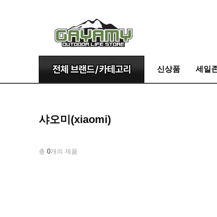
신상품
세일
샤오미(xiaomi)
총
0
개의 제품