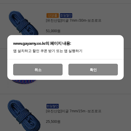
[유진산업]이글 7mm /30m-보조로프
51,000원
www.gayamy.co.kr의 페이지 내용:
앱 설치하고 할인 쿠폰 받기 또는 앱 실행하기
[유진산업]이글 스태틱 11mm/50m
취소
확인
185,000원
[유진산업]이글 7mm/15m -보조로프
25,500원