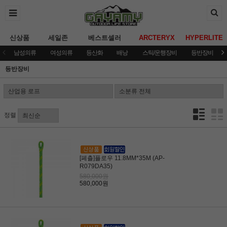
신상품
세일존
베스트셀러
ARCTERYX
HYPERLITE
남성의류
여성의류
등산화
배낭
스틱/운행장비
등반장비
등반장비
정렬
[페츨]플로우 11.8MM*35M (AP-
R079DA35)
580,000원
580,000원