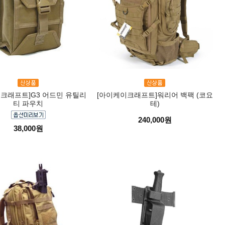
크래프트]G3 어드민 유틸리
[아이케이크래프트]워리어 백팩 (코요
티 파우치
테)
240,000원
38,000원