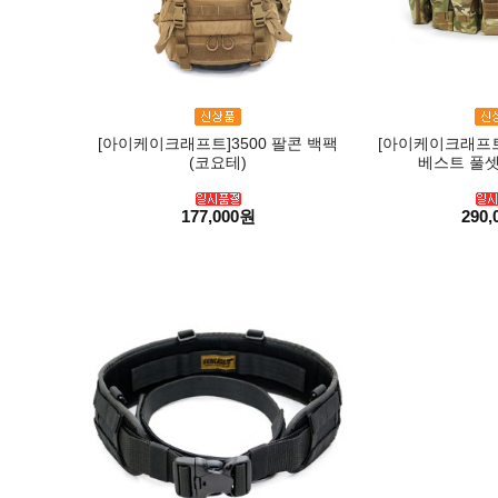
[아이케이크래프트]3500 팔콘 백팩
[아이케이크래프트]
(코요테)
베스트 풀셋
177,000원
290,