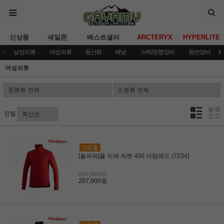
신상품
세일존
베스트셀러
ARCTERYX
HYPERLITE
남성의류
여성의류
등산화
배낭
스틱/운행장비
등반장비
여성의류
정렬
[울파워]풀 지퍼 자켓 400 어텀레드 (7234)
207,000원
207,000원