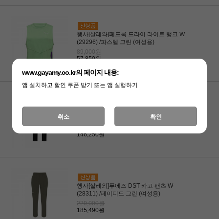
행사[살레와]페드록 드라이 라이트 탱크 W
(29296) /파스텔 그린 (여성용)
89,000원
57,850원
www.gayamy.co.kr의 페이지 내용:
앱 설치하고 할인 쿠폰 받기 또는 앱 실행하기
행사[살레와]페드록 5 DST 레귤러 팬츠 W
취소
확인
(29302) /블랙아웃 (0910) (3010)
225,000원
146,250원
행사[살레와]푸에즈 DST 카고 팬츠 W
(28311) /페이디드 그린 (여성용)
229,000원
185,490원