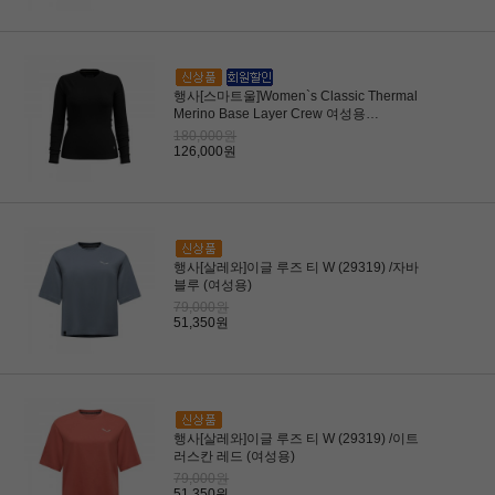
행사[스마트울]Women`s Classic Thermal
Merino Base Layer Crew 여성용
(SWF6WAA001)
180,000원
126,000원
행사[살레와]이글 루즈 티 W (29319) /자바
블루 (여성용)
79,000원
51,350원
행사[살레와]이글 루즈 티 W (29319) /이트
러스칸 레드 (여성용)
79,000원
51,350원