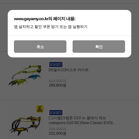
www.gayamy.co.kr의 페이지 내용:
[페츨]샤켄 LLU (AP-T10ALLU) 크램폰
앱 설치하고 할인 쿠폰 받기 또는 앱 실행하기
400,000원
320,000원
취소
확인
[에델리드]비스트 라이트
414,000원
289,800원
[그리벨]크램폰 G10 뉴 클래식 에보
crampons G10 NC(New-Classic EVO)
(w/Antibott,Flex bar)설상 워킹용
290,000원
232,000원