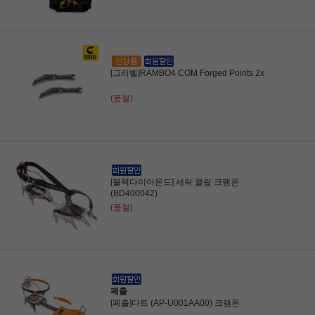
[그리벨]RAMBO4 COM Forged Points 2x
(품절)
[블랙다이아몬드] 세락 클립 크램폰
(BD400042)
(품절)
페츨
[페츨]다트 (AP-U001AA00) 크램폰