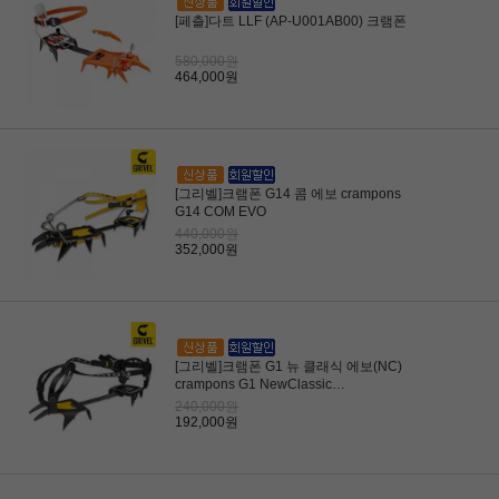
[페츨]다트 LLF (AP-U001AB00) 크램폰
580,000원
464,000원
[그리벨]크램폰 G14 콤 에보 crampons
G14 COM EVO
440,000원
352,000원
[그리벨]크램폰 G1 뉴 클래식 에보(NC)
crampons G1 NewClassic
EVO(w/Antibott, Flex bar) 설상 워킹용
240,000원
192,000원