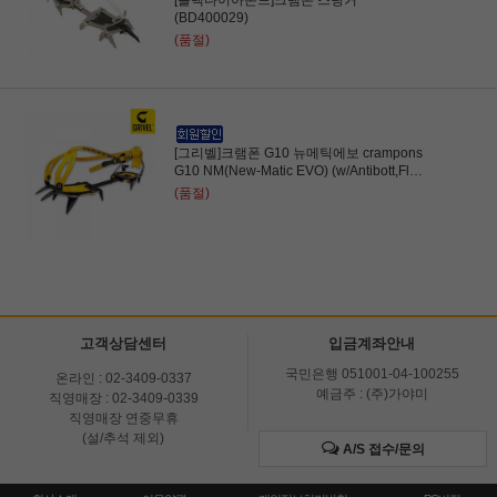
[블랙다이아몬드]크램폰 스팅거
(BD400029)
(품절)
[그리벨]크램폰 G10 뉴메틱에보 crampons
G10 NM(New-Matic EVO) (w/Antibott,Flex
bar)설상 워킹용
(품절)
고객상담센터
입금계좌안내
국민은행 051001-04-100255
온라인 : 02-3409-0337
예금주 : (주)가야미
직영매장 : 02-3409-0339
직영매장 연중무휴
(설/추석 제외)
A/S 접수/문의