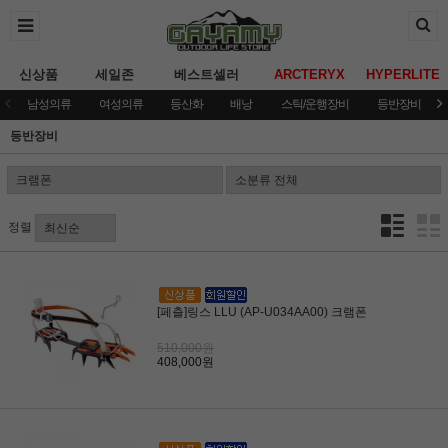
신상품
세일존
베스트셀러
ARCTERYX
HYPERLITE
남성의류
여성의류
등산화
배낭
스틱/운행장비
등반장비
등반장비
정렬
[페츨]링스 LLU (AP-U034AA00) 크램폰
510,000원
408,000원